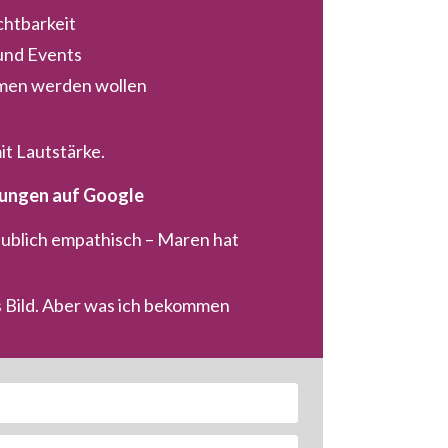
chtbarkeit
und Events
men werden wollen
mit Lautstärke.
ungen auf Google
aublich empathisch – Maren hat 
es Bild. Aber was ich bekommen 