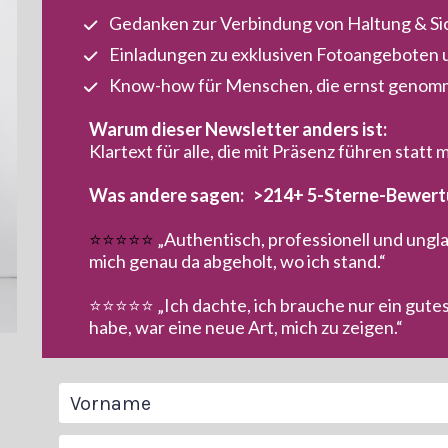
Gedanken zur Verbindung von Haltung & Si
Einladungen zu exklusiven Fotoangeboten 
Know-how für Menschen, die ernst genom
Warum dieser Newsletter anders ist:
Klartext für alle, die mit Präsenz führen statt 
Was andere sagen:   
>214+ 5-Sterne-Bewert
⭐️⭐️⭐️⭐️⭐️ 
„Authentisch, professionell und ungl
mich genau da abgeholt, wo ich stand.“
⭐️⭐️⭐️⭐️⭐️ „Ich dachte, ich brauche nur ein gut
habe, war eine neue Art, mich zu zeigen.“
Vorname