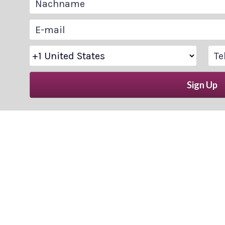
Nachname
E-mail
Country Code
Te
Sign Up
Share on LinkedIn
Share on Instagr